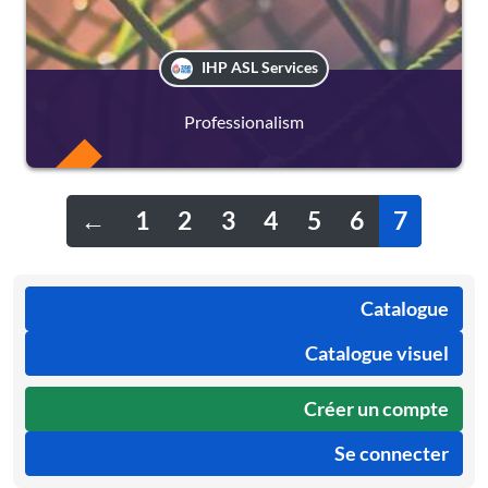
IHP ASL Services
Professionalism
FREE
←
1
2
3
4
5
6
7
Catalogue
Catalogue visuel
Créer un compte
Se connecter