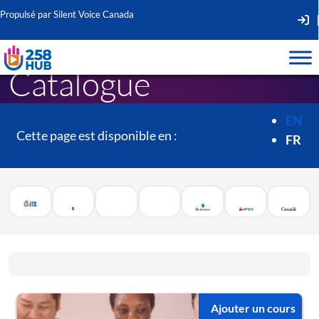
Propulsé par Silent Voice Canada
Second
Navigat
Catalogue
EN
Cette page est disponible en :
FR
Ajouter un cours