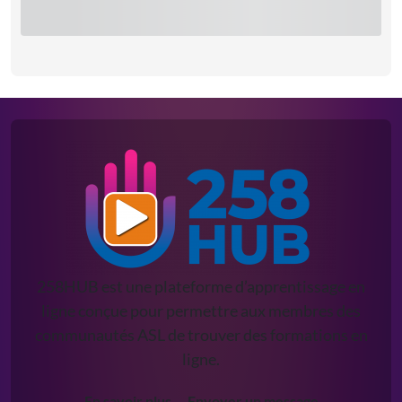
258HUB est une plateforme d’apprentissage en
ligne conçue pour permettre aux membres des
communautés ASL de trouver des formations en
ligne.
En savoir plus
Envoyer un message