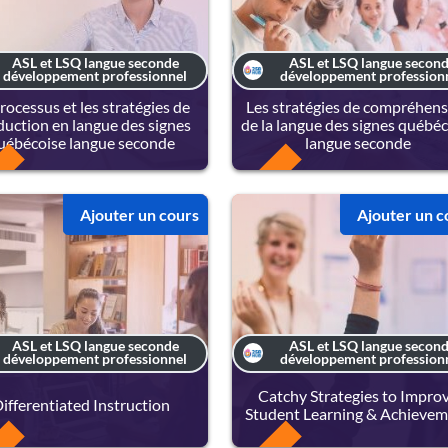
ASL et LSQ langue seconde
ASL et LSQ langue secon
développement professionnel
développement profession
rocessus et les stratégies de
Les stratégies de compréhen
duction en langue des signes
de la langue des signes québé
uébécoise langue seconde
langue seconde
FREE
Ajouter un cours
Ajouter un c
ASL et LSQ langue seconde
ASL et LSQ langue secon
développement professionnel
développement profession
Catchy Strategies to Impro
ifferentiated Instruction
Student Learning & Achieve