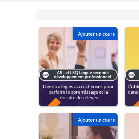
Ajouter un cours
ASL et LSQ langue seconde
développement professionnel
Des stratégies accrocheuses pour
L’uti
parfaire l’apprentissage et la
dans 
réussite des élèves
FREE
FREE
Ajouter un cours