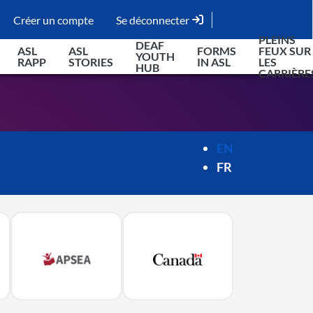
Créer un compte
Se déconnecter
ary
PLEINS
DEAF
ASL
ASL
FORMS
FEUX SUR
tion
YOUTH
RAPP
STORIES
IN ASL
LES
HUB
CARRIÈRE
EN
FR