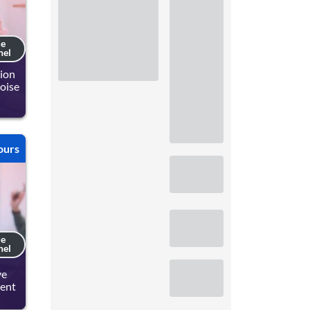
de
nel
sion
coise
ours
de
nel
ve
ment