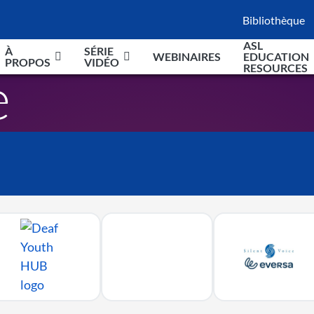
Bibliothèque
Second
ASL
À
SÉRIE
Naviga
WEBINAIRES
EDUCATION
PROPOS
VIDÉO
RESOURCES
e