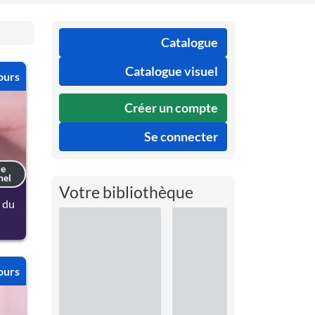
Catalogue
Catalogue visuel
ours
Créer un compte
Se connecter
de
nel
Votre bibliothèque
 du
ours