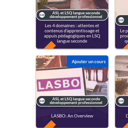
ASL et LSQ langue seconde
développement professionnel
Les 4 domaines : attentes et
contenus d’apprentissage et
Le p
appuis pédagogiques en LSQ
pro
langue seconde
q
FREE
FREE
Ajouter un cours
ASL et LSQ langue seconde
développement professionnel
LASBO: An Overview
D