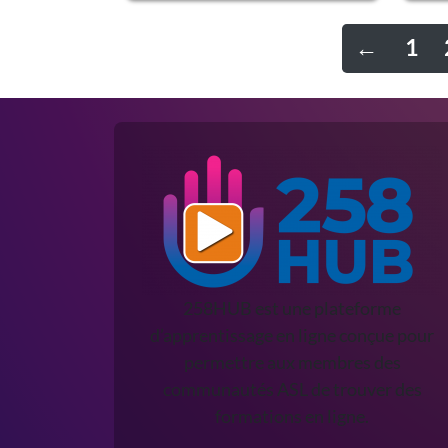
FREE
FREE
←
1
258HUB est une plateforme
d’apprentissage en ligne conçue pour
permettre aux membres des
communautés ASL de trouver des
formations en ligne.