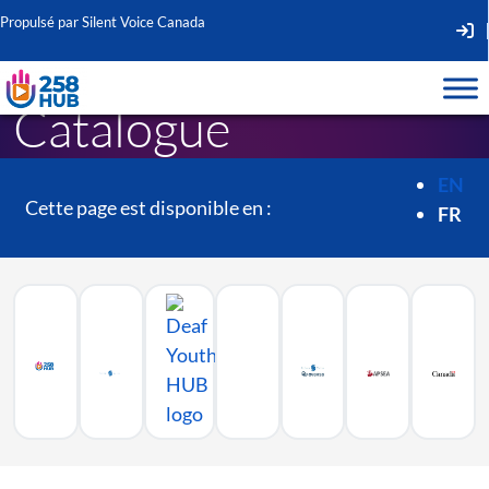
Propulsé par Silent Voice Canada
Second
Navigat
Catalogue
EN
Cette page est disponible en :
FR