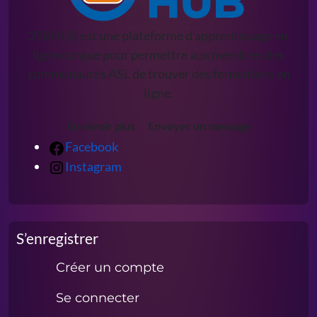
258HUB est une plateforme d’apprentissage en
ligne conçue pour permettre aux membres des
communautés ASL de trouver des formations en
ligne.
En savoir plus
Envoyer un message
Facebook
Instagram
S’enregistrer
Créer un compte
Se connecter